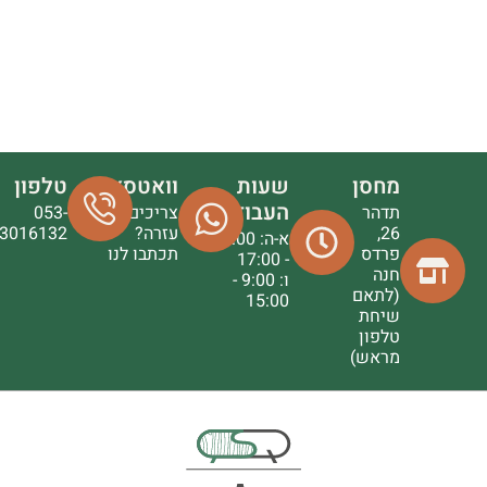
מחסן
שעות
וואטסאפ
טלפון
העבודה
תדהר
צריכים
053-
26,
עזרה?
3016132
א-ה: 9:00
פרדס
תכתבו לנו
- 17:00
חנה
ו: 9:00 -
(לתאם
15:00
שיחת
טלפון
מראש)