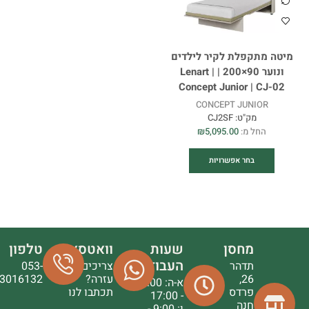
מיטה מתקפלת לקיר לילדים
ונוער 90×200 | Lenart |
Concept Junior | CJ-02
CONCEPT JUNIOR
מק"ט:
CJ2SF
החל מ:
5,095.00
₪
בחר אפשרויות
מחסן
שעות
וואטסאפ
טלפון
העבודה
תדהר
צריכים
053-
26,
עזרה?
3016132
א-ה: 9:00
פרדס
תכתבו לנו
- 17:00
חנה