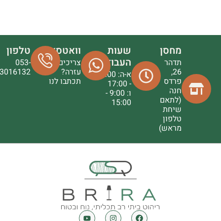
מחסן
שעות
וואטסאפ
טלפון
העבודה
תדהר
צריכים
053-
26,
עזרה?
3016132
א-ה: 9:00
פרדס
תכתבו לנו
- 17:00
חנה
ו: 9:00 -
(לתאם
15:00
שיחת
טלפון
מראש)