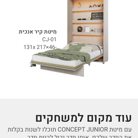
מיטת קיר אנכית
CJ-01
131x 217×46-
228
עוד מקום למשחקים
עם
מיטת
CONCEPT JUNIOR
תוכלו
לשנות
בקלות
את
החדר
שלכם
.
אותו
חדר
יכול
להיות
חדר