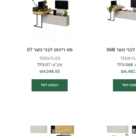
משטח שינה
סוג מיטה
ני נוער 06B
סט ריהוט לבני נוער 07
מגירת מצעים
TEEN FLEX
TEEN F
:
TFS-06B
מק"ט:
TFS-07
₪
4,048.00
₪
6,482
סוג ארון
ספה לסל
הוספה לסל
מספר דלתות
מראה
סגירה רכה