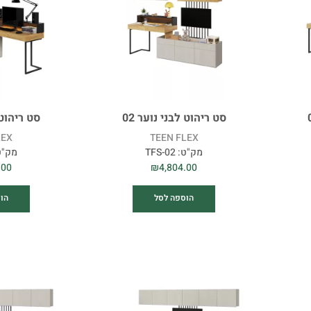
סט ריהוט לבני נוער 02
סט ריהוט ל
LEX
TEEN FLEX
מק"ט:
TFS-02
מק"ט
.00
₪
4,804.00
הוספה לסל
הו