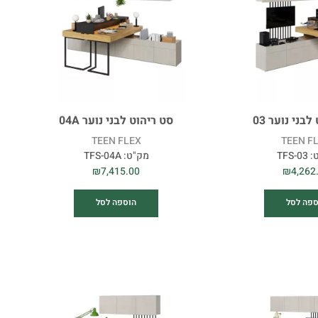
קולקציה
מחיר
בני נוער 03
סט ריהוט לבני נוער 04A
רוחב (ס"מ)
TEEN FLEX
TEEN F
:
TFS-03
מק"ט:
TFS-04A
₪
7,415.00
₪
4,262
גובה (ס"מ)
ספה לסל
הוספה לסל
עומק (ס"מ)