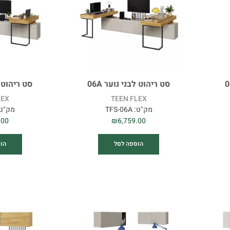
סט ריהוט לבני נוער 06A
סט ריהוט לב
LEX
TEEN FLEX
מק"ט:
TFS-06A
מק"ט
.00
₪
6,759.00
הוספה לסל
הו