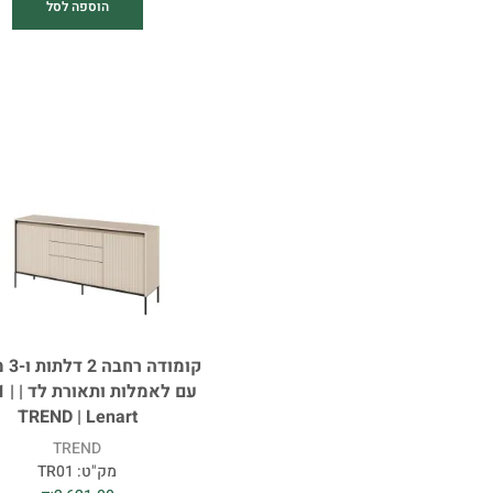
הוספה לסל
קומוד
עם לאמלו
TREND | Lenart
TREND
מק"ט:
TR01