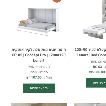
משטח שינה
סוג מיטה
מגירת מצעים
מיטה זוגית מתקפלת לקיר 90×200
מיטה זוגית מתקפלת לקיר אופקית
120×200 | CP-05 | Concept Pro |
סוג ארון
Lenart
BED CON
ט:
BC-03
CONCEPT PRO
מספר דלתות
₪
5,085.00
מק"ט:
CP-05
החל מ:
4,107.00
₪
מראה
אפשרויות
בחר אפשרויות
סגירה רכה