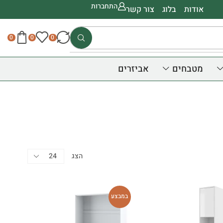
התחברות
אודות
בלוג
צור קשר
0
0
0
מטבחים
אביזרים
קטגוריות
הצג
מותג
במבצע