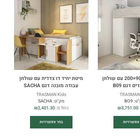
תאורה
מיטת גלריה 90×200 עם שולחן
מיטת יחיד דו צדדית עם שולחן
ם דגם B09
עבודה מובנה דגם SACHA
TRASMAN Kids
TRASMAN 
ט:
BO9
מק"ט:
SACHA
3,751.00
₪
החל מ:
2,401.30
₪
אפשרויות
בחר אפשרויות