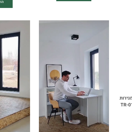
הו
ה רחבה 2 דלתות ו-3 מגירות
ת ותאורת לד | TR-01 |