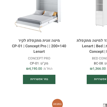
קולקציה
מחיר
צד למיטה מתקפלת
מיטה זוגית מתקפלת לקיר
רוחב (ס"מ)
לקיר אנכית | Lenart | Bed
140×200 | CP-01 | Concept Pro |
Lenart
Concept |
CONCEPT PRO
BED CON
ט:
BC-08
מק"ט:
CP-01
גובה (ס"מ)
1,366.00
₪
החל מ:
4,190.00
₪
אפשרויות
בחר אפשרויות
עומק (ס"מ)
במבצע