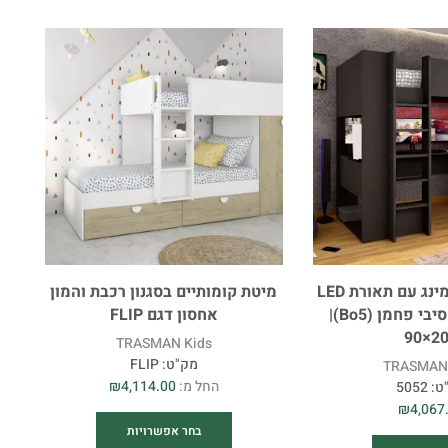
מיטת לופט גיימינג עם תאורת LED
מיטת קומותיים בסגנון רכבת והמון
– אנתרציט / סיבי פחמן (Bo5)|
אחסון דגם FLIP
90×2
TRASMAN Kids
מק"ט:
FLIP
TRASMAN 
החל מ:
4,114.00
₪
ט:
5052
₪
4,067
בחר אפשרויות