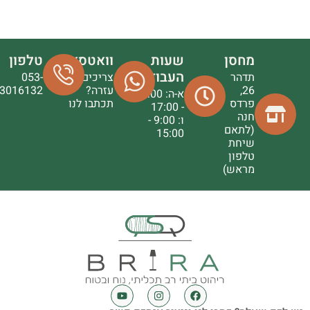
מחסן
שעות
וואטסאפ
טלפון
העבודה
תדהר
צריכים
053-
26,
עזרה?
3016132
א-ה: 9:00
פרדס
תכתבו לנו
- 17:00
חנה
ו: 9:00 -
(לתאם
15:00
שיחת
טלפון
מראש)