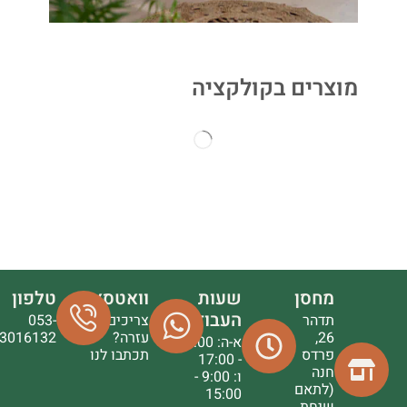
מוצרים בקולקציה
מחסן
שעות
וואטסאפ
טלפון
העבודה
תדהר
צריכים
053-
26,
עזרה?
3016132
א-ה: 9:00
פרדס
תכתבו לנו
- 17:00
חנה
ו: 9:00 -
(לתאם
15:00