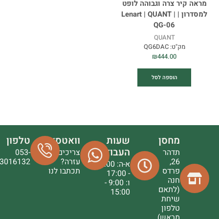
מראה קיר צרה וגבוהה לופט
למסדרון | Lenart | QUANT |
QG-06
QUANT
מק"ט:
QG6DAC
₪
444.00
הוספה לסל
מחסן
שעות
וואטסאפ
טלפון
העבודה
תדהר
צריכים
053-
26,
עזרה?
3016132
א-ה: 9:00
פרדס
תכתבו לנו
- 17:00
חנה
ו: 9:00 -
(לתאם
15:00
שיחת
טלפון
מראש)