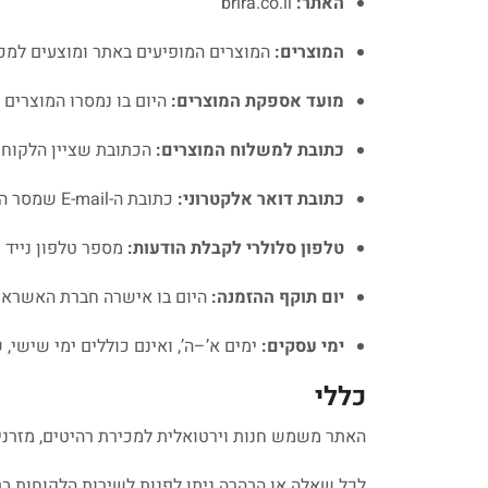
האתר:
brira.co.il
המוצרים:
המוצרים המופיעים באתר ומוצעים למכי
מועד אספקת המוצרים:
היום בו נמסרו המוצרים 
כתובת למשלוח המוצרים:
הכתובת שציין הלקוח ב
כתובת דואר אלקטרוני:
כתובת ה-E-mail שמסר הלקוח בעת ביצוע ההזמנה.
טלפון סלולרי לקבלת הודעות:
מספר טלפון נייד 
יום תוקף ההזמנה:
היום בו אישרה חברת האשראי
ימי עסקים:
ימים א’–ה’, ואינם כוללים ימי שישי, שב
כללי
האתר משמש חנות וירטואלית למכירת רהיטים, מזרנים 
לכל שאלה או הבהרה ניתן לפנות לשירות הלקוחות ב