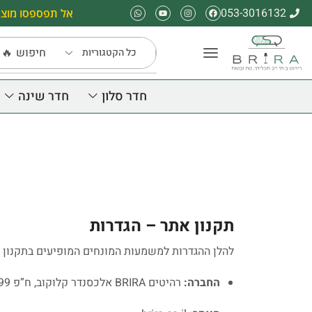
053-3016132
אל תפספסו מוצר
חיפוש
🔥 
חדר סלון
חדר שינה
תקנון אתר – הגדרות
להלן ההגדרות למשמעות המונחים המופיעים בתקנון ז
החברה:
רהיטים BRIRA אלכסנדר קלוקוב, ח”פ 338066699, תדהר 26, פרדס חנה.