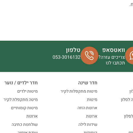
.
וואטסאפ
טלפון
צריכים עזרה?
053-3016132
תכתבו לנו
חדר שינה
חדר ילדים / נוער
ון
מיטות מתקפלות לקיר
מיטות ילדים
ה לסלון
מיטות
מיטה מתקפלת לקיר
ארונות הזזה
מיטות קומותיים
סלון
ארונות
ארונות
שידות לילה
שולחנות כתיבה
ים
קומודות
שידת איפור