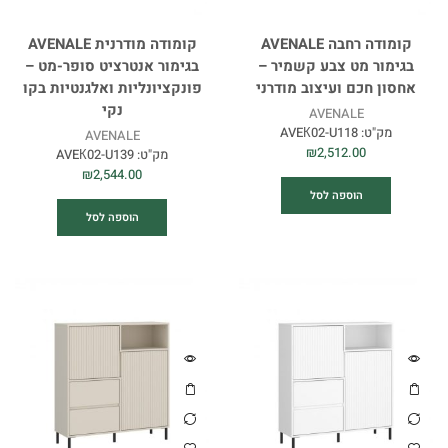
קומודה רחבה AVENALE
קומודה מודרנית AVENALE
בגימור מט צבע קשמיר –
בגימור אנטרציט סופר-מט –
אחסון חכם ועיצוב מודרני
פונקציונליות ואלגנטיות בקו
נקי
AVENALE
מק"ט:
AVEК02-U118
AVENALE
₪
2,512.00
מק"ט:
AVEК02-U139
₪
2,544.00
הוספה לסל
הוספה לסל