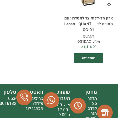
ארון חד-דלתי צר למסדרון עם
תאורת לד | Lenart | QUANT |
QG-01
QUANT
מק"ט:
QG1DAC
₪
1,416.00
הוספה לסל
מחסן
שעות
וואטסאפ
טלפון
העבודה
תדהר
צריכים
053-
26,
עזרה?
3016132
א-ה: 9:00
פרדס
תכתבו לנו
- 17:00
חנה
ו: 9:00 -