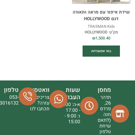
שידת איפור עם מראה ותאורה
דגם HOLLYWOOD
TRASMAN Kids
מק"ט:
HOLLYWOOD
₪
1,500.40
בחר אפשרויות
מחסן
שעות
וואטסאפ
טלפון
העבודה
תדהר
צריכים
053-
26,
עזרה?
3016132
א-ה: 9:00
פרדס
תכתבו לנו
- 17:00
חנה
ו: 9:00 -
(לתאם
15:00
שיחת
טלפון