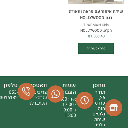
שידת איפור עם מראה ותאורה
דגם HOLLYWOOD
TRASMAN Kids
מק"ט:
HOLLYWOOD
₪
1,500.40
בחר אפשרויות
מחסן
שעות
וואטסאפ
טלפון
העבודה
תדהר
צריכים
053-
26,
עזרה?
3016132
א-ה: 9:00
פרדס
תכתבו לנו
- 17:00
חנה
ו: 9:00 -
(לתאם
15:00
שיחת
טלפון