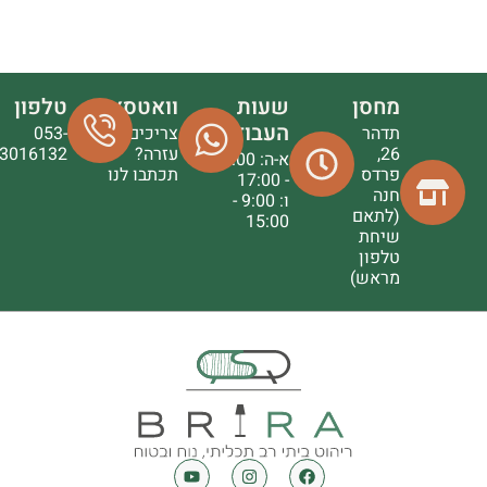
מחסן
שעות
וואטסאפ
טלפון
העבודה
תדהר
צריכים
053-
26,
עזרה?
3016132
א-ה: 9:00
פרדס
תכתבו לנו
- 17:00
חנה
ו: 9:00 -
(לתאם
15:00
שיחת
טלפון
מראש)