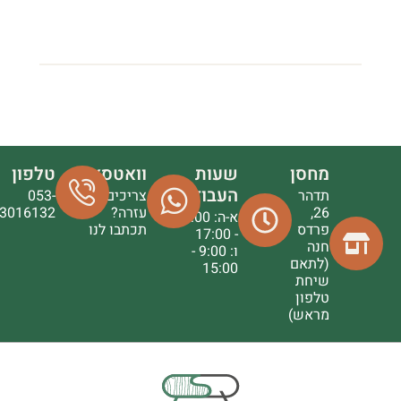
מחסן
שעות
וואטסאפ
טלפון
העבודה
תדהר
צריכים
053-
26,
עזרה?
3016132
א-ה: 9:00
פרדס
תכתבו לנו
- 17:00
חנה
ו: 9:00 -
(לתאם
15:00
שיחת
טלפון
מראש)