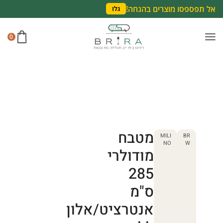
אל תפספסו מוצרים בהנחה!
גלו
0
מטבח
MILI
BR
NO
W
מודולרי
285
ס"מ
אנטרציט/אלון