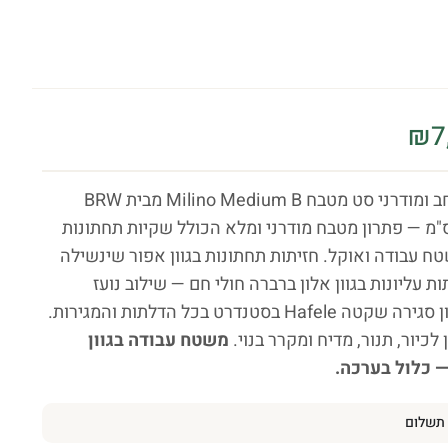
₪
7
סט מטבח רחב ומודרני סט מטבח Milino Medium B מבית BRW
וחב 332 ס"מ — פתרון מטבח מודרני ומלא הכולל שקיות תחתונות
טח עבודה ואוקל. חזיתות תחתונות בגוון אפור שינשילה
ות עליונות בגוון אלון ברברה חולי חם — שילוב נועז
ומאוזן. מנגנון סגירה שקטה Hafele בסטנדרט בכל הדלתות והמגירות.
לכיור, תנור, מדיח ומקרר בנוי.
משטח עבודה בגוון
 כלול בערכה.
תשלום