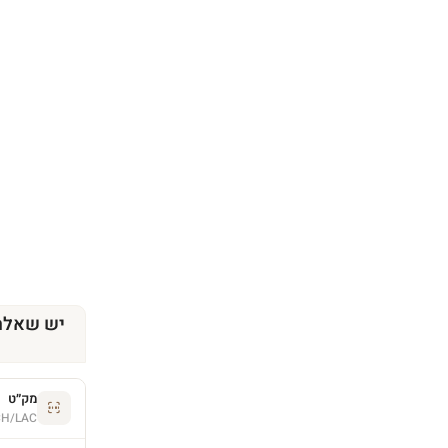
יש שאלה
מק״ט
CH/LAC