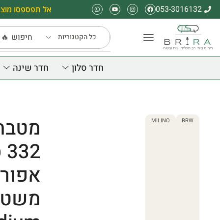
053-3016132
אל תפספסו מוצר
חיפוש
🔥 
חדר סלון
חדר שינה
מטבח 
MILINO
BRW
32
אפור/
משטח 