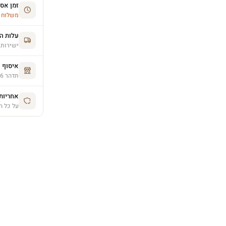
זמן אס
משלוח הסחו
עלות ה
ישירות 
איסוף 
תדהר 26, פרדס חנה (בתיאום מראש)
אחריות יצרן 
על כל ה