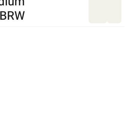
edium
| BRW