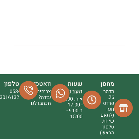
מחסן
שעות
וואטסאפ
טלפון
העבודה
תדהר
צריכים
053-
26,
עזרה?
3016132
א-ה: 9:00
פרדס
תכתבו לנו
- 17:00
חנה
ו: 9:00 -
(לתאם
15:00
שיחת
טלפון
מראש)