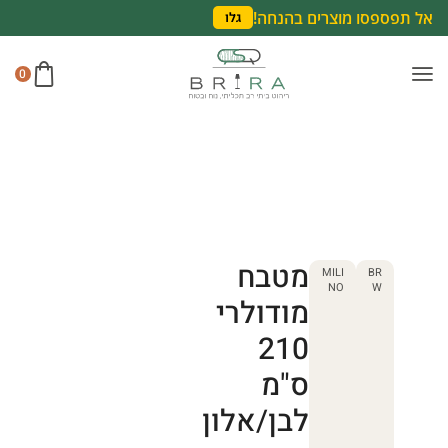
אל תפספסו מוצרים בהנחה!
גלו
0
מטבח
MILI
BR
NO
W
מודולרי
210
ס"מ
לבן/אלון