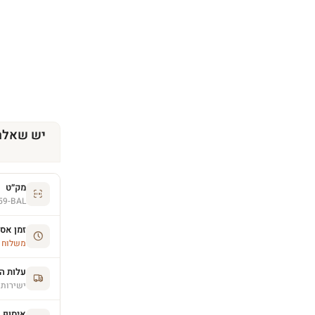
יש שאלה
מק״ט
59-BAL
זמן אס
משלוח הסחו
עלות ה
ישירות 
איסוף 