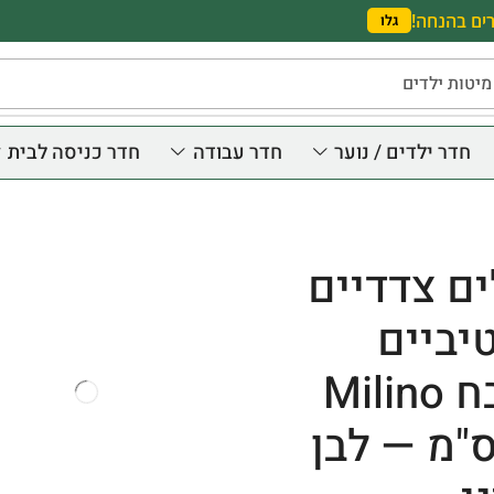
ים בהנחה!
גלו
מיטות ילדים
חדר ילדים / נוער
חדר עבודה
חדר כניסה לבית
ם צדדיים
יביים
למטבח Milino
2 ס"מ — לבן