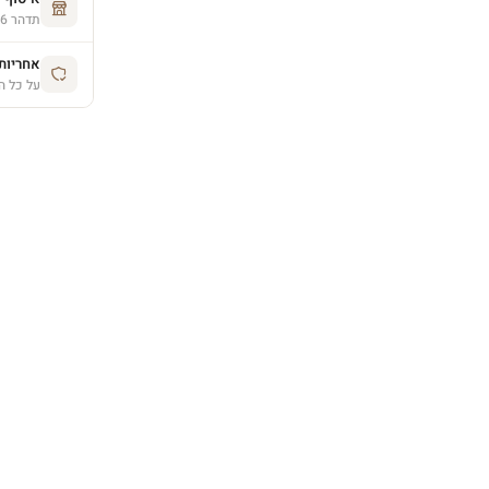
תדהר 26, פרדס חנה (בתיאום מראש)
אחריות יצרן 
על כל ה