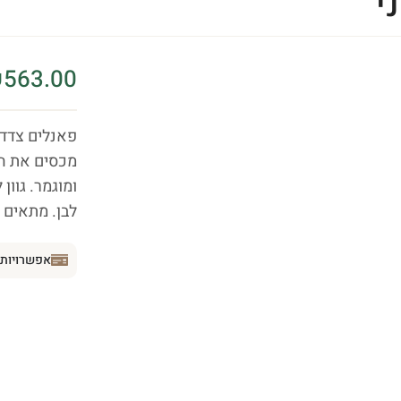
י
₪
563.00
פאנלים צדדי
מכסים את הצ
לבן. מתאים לדגמי Milino Small (210 ס"מ
אפשרויות 