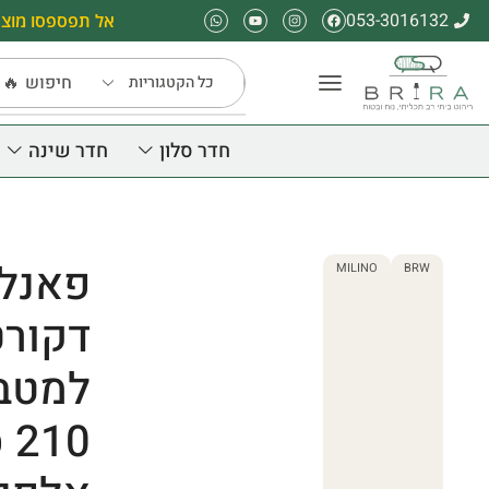
053-3016132
אל תפספסו מוצר
חיפוש
🔥 
חדר סלון
חדר שינה
פאנלי
MILINO
BRW
דקורט
10