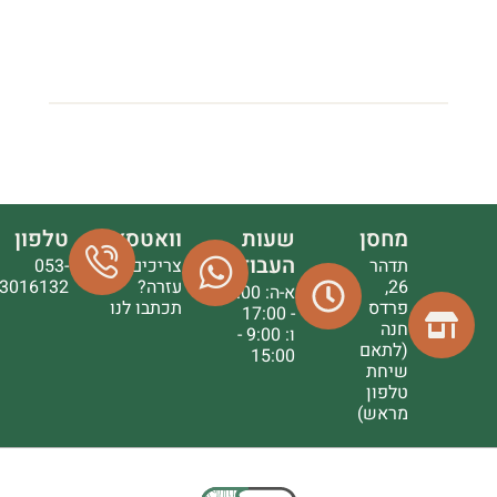
מחסן
שעות
וואטסאפ
טלפון
העבודה
תדהר
צריכים
053-
26,
עזרה?
3016132
א-ה: 9:00
פרדס
תכתבו לנו
- 17:00
חנה
ו: 9:00 -
(לתאם
15:00
שיחת
טלפון
מראש)