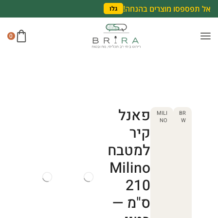
אל תפספסו מוצרים בהנחה!
גלו
0
פאנל
MILI
BR
NO
W
קיר
למטבח
Milino
210
ס"מ —