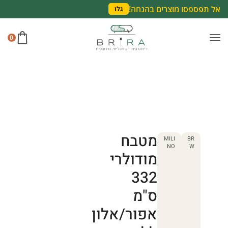
אל תפספסו מוצרים בהנחה!
גלו
0
מטבח
MILI
BR
NO
W
מודולרי
332
ס"מ
אפור/אלון