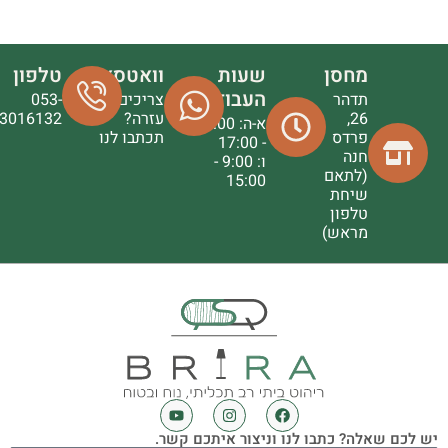
מחסן
שעות
וואטסאפ
טלפון
העבודה
תדהר
צריכים
053-
26,
עזרה?
3016132
א-ה: 9:00
פרדס
תכתבו לנו
- 17:00
חנה
ו: 9:00 -
(לתאם
15:00
שיחת
טלפון
מראש)
יש לכם שאלה? כתבו לנו וניצור איתכם קשר.