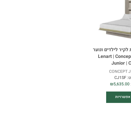
קולקציה
מחיר
קיר לילדים ונוער
רוחב (ס"מ)
120×200 | Lenart | Conce
Junior | 
CONCEPT J
ט:
CJ1SF
גובה (ס"מ)
₪
5,635.00
אפשרויות
עומק (ס"מ)