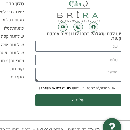
סלון חדר
יחידות קיר לסל
מזנונים טלוויזי
כונניות לסלון
יש לכם שאלה? כתבו לנו וניצור איתכם
שולחנות קפה ל
קשר.
שולחנות אוכל
שולחנות נפתח
ויטרינות | ארונ
קומודות
מדף קיר
אני מסכימ\ה לתנאי השימוש
צפייה בתנאי השימוש
שליחה
2023© כל הזכויות שמורות ל-BRIRA – ריהוט ביתי רב תכליתי, נוח ובטוח