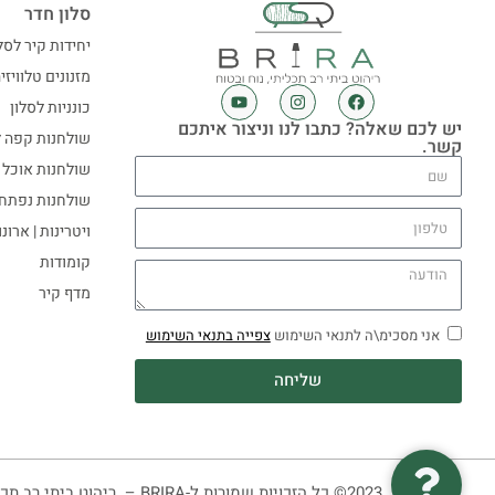
סלון חדר
יחידות קיר לסל
מזנונים טלוויזי
כונניות לסלון
יש לכם שאלה? כתבו לנו וניצור איתכם
שולחנות קפה ל
קשר.
שולחנות אוכל
שולחנות נפתח
ויטרינות | ארונ
קומודות
מדף קיר
אני מסכימ\ה לתנאי השימוש
צפייה בתנאי השימוש
שליחה
2023© כל הזכויות שמורות ל-BRIRA – ריהוט ביתי רב תכליתי, נוח ובטוח