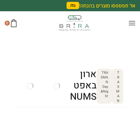
אל תפספסו מוצרים בהנחה!
גלו
0
ארון
TRA
T
SMA
R
באפט
N
A
Day
S
&Nig
M
NUMS
ht
A
N