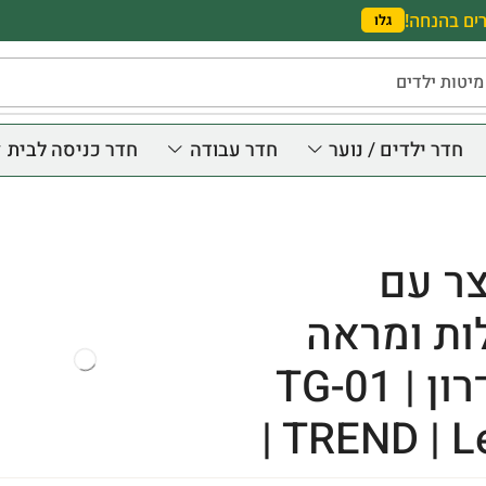
ים בהנחה!
גלו
מיטות ילדים
חדר ילדים / נוער
חדר עבודה
חדר כניסה לבית
צר עם
ות ומראה
למסדרון | TG-01
| TREND | L