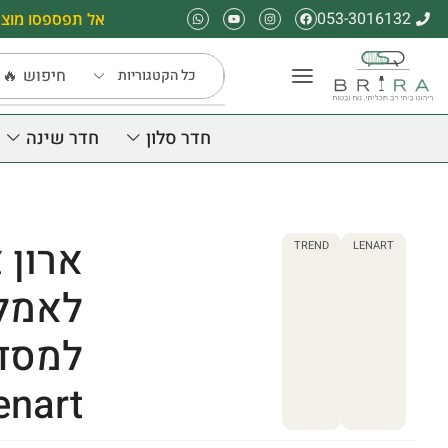
053-3016132
אל תפספסו מוצר
חיפוש
🔥 
חדר סלון
חדר שינה
ארון 
TREND
LENART
לאמל
enart