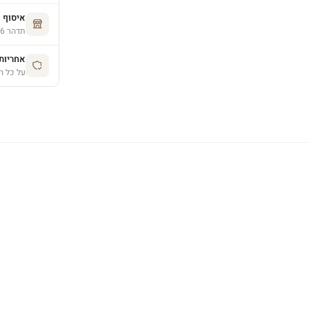
איסוף 
תדהר 26, פרדס חנה (בתיאום מראש)
אחריות יצרן 
על כל ה