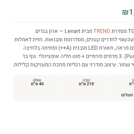
₪
1
TREND
מבית Lenart — ארון בגדים
ועכשווי לחדרים קטנים, מסדרונות ומבואות. חזית לאמלות
דקורטיבית עם מראה, תאורת LED מובנית (A++) ופתיחה בלחיצה
(Push-to-open). 3 מדפים פנימיים + מוט תליה אופציונלי. גוף בז'
 שחור. עיצוב מודרני עם רגליות מתכת המעניקות קלילות.
ב
גובה
עומק
210 ס״מ
40 ס״מ
תשלום