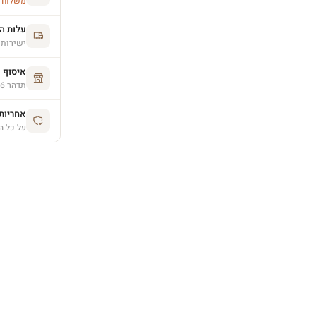
משלוח הסחו
עלות ה
ישירות 
איסוף 
תדהר 26, פרדס חנה (בתיאום מראש)
אחריות יצרן 
על כל ה