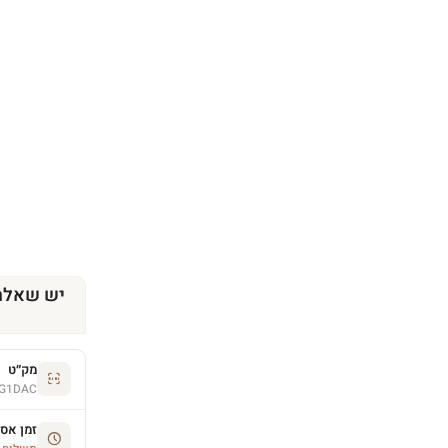
יש שאלה
מק״ט
G1DAC
זמן אס