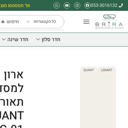
053-3016132
אל תפספסו מוצר
חיפוש
🔥 
חדר סלון
חדר שינה
ארון 
QUANT
LENART
למסדר
תאורת
QUANT