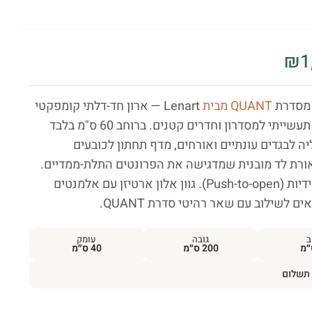
₪
1
QUANT מבית
Lenart — ארון חד-דלתי קומפקטי
בסגנון לופט תעשייתי למסדרון וחדרים קטנים. ברוחב 60 ס"מ בלבד
ה לבגדים עונתיים ואורחים, מדף תחתון לכובעים
אורת לד מובנית שמדגישה את הפרונטים התלת-ממדיים.
פתיחה ללא ידיות (Push-to-open). גוון אלון ארטיזן עם אלמנטים
ם לשילוב עם שאר רהיטי סדרת QUANT.
ב
גובה
עומק
200 ס״מ
40 ס״מ
תשלום