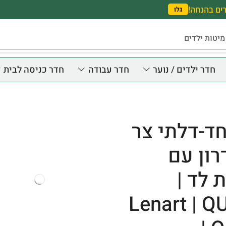
ים בהנחה!
גלו
מיטות ילדים
חדר ילדים / נוער
חדר עבודה
חדר כניסה לבית
חד-דלתי צר
ון עם
 לד |
Lenart | 