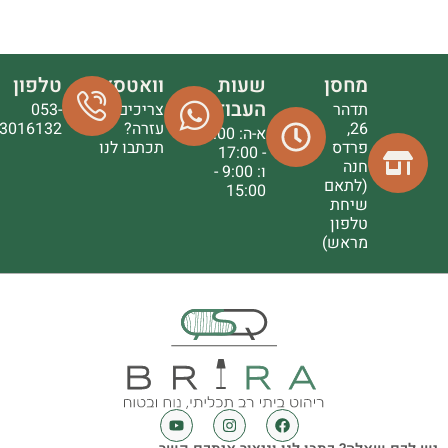
מחסן
שעות
וואטסאפ
טלפון
העבודה
תדהר
צריכים
053-
26,
עזרה?
3016132
א-ה: 9:00
פרדס
תכתבו לנו
- 17:00
חנה
ו: 9:00 -
(לתאם
15:00
שיחת
טלפון
מראש)