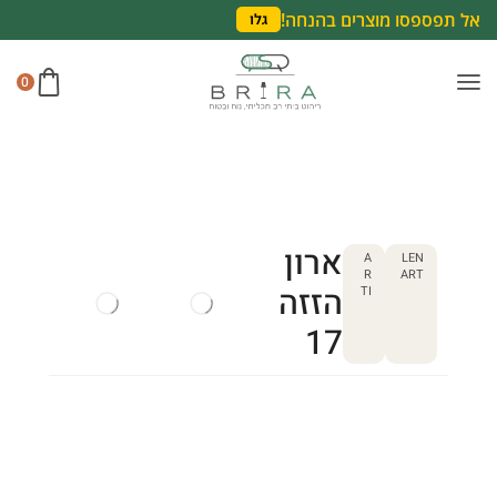
אל תפספסו מוצרים בהנחה!
גלו
0
ארון
A
LEN
R
ART
הזזה
TI
17