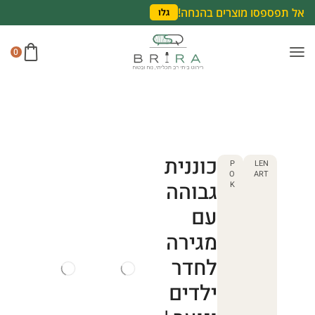
אל תפספסו מוצרים בהנחה!
גלו
0
כוננית
P
LEN
O
ART
גבוהה
K
עם
מגירה
לחדר
ילדים