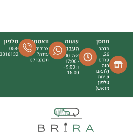
מחסן
שעות
וואטסאפ
טלפון
העבודה
תדהר
צריכים
053-
26,
עזרה?
3016132
א-ה: 9:00
פרדס
תכתבו לנו
- 17:00
חנה
ו: 9:00 -
(לתאם
15:00
שיחת
טלפון
מראש)