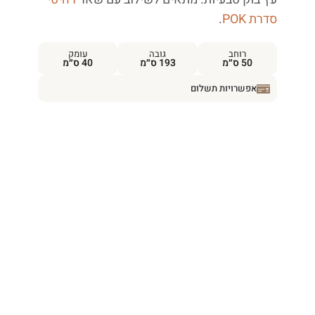
סדרת POK
.
רוחב
גובה
עומק
50 ס״מ
193 ס״מ
40 ס״מ
אפשרויות תשלום