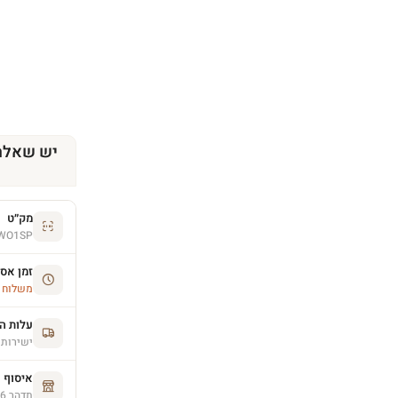
יש שאלה
מק״ט
WO1SP
זמן אס
משלוח הסחו
עלות ה
ישירות 
איסוף 
תדהר 26, פרדס חנה (בתיאום מראש)