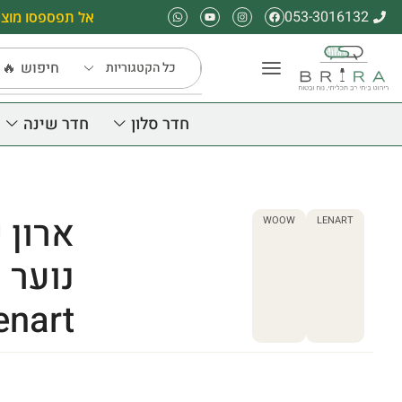
053-3016132
אל תפספסו מוצר
חיפוש
🔥 
חדר סלון
חדר שינה
ארון 
WOOW
LENART
nart