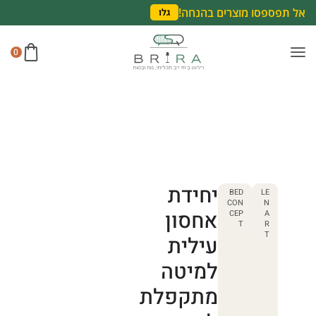
אל תפספסו מוצרים בהנחה!
גלו
0
יחידת
BED
LE
CON
N
אחסון
CEP
A
T
R
T
עילית
למיטה
מתקפלת