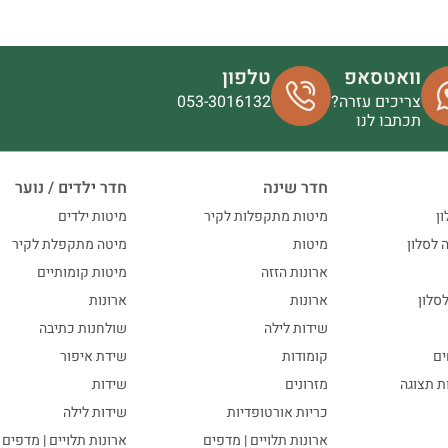
וואטסאפ
טלפון
צריכים עזרה?
053-3016132
תכתבו לנו
חדר שינה
חדר ילדים / נוער
ון
מיטות מתקפלות לקיר
מיטות ילדים
ה לסלון
מיטות
מיטה מתקפלת לקיר
ארונות הזזה
מיטות קומותיים
סלון
ארונות
ארונות
שידות לילה
שולחנות כתיבה
ים
קומודות
שידת איפור
ות תצוגה
מזרונים
שידות
כריות אורטופדיות
שידות לילה
ארונות תלויים | מדפים
ארונות תלויים | מדפים