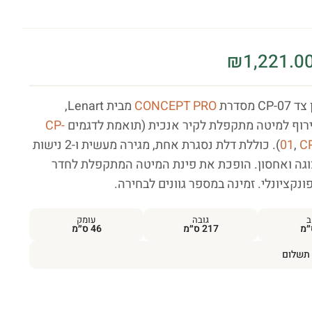
₪
1,221.0
 מסדרת
CONCEPT PRO
מבית Lenart,
רוף למיטה מתקפלת לקיר אנכית (תואמת לדגמים
CP-
C
,
01
). כוללת דלת נסגרת אחת, מגירה מעשית ו-2 נישות
גה ואחסון. הופכת את פינת המיטה המתקפלת לחדר
נקציונלי. זמינה במספר גוונים לבחירה.
ב
גובה
עומק
217 ס״מ
46 ס״מ
תשלום