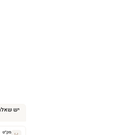
יש שאלה
מק״ט