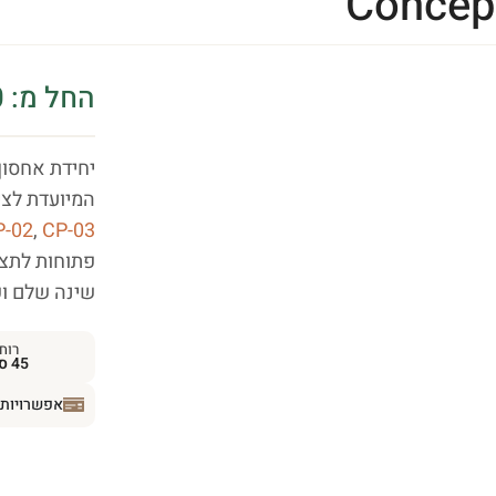
Concep
החל מ:
0
יחידת אחסון צד CP-07
המיועדת לצי
P-02
,
CP-03
פתוחות לתצו
שינה שלם ופו
רוח
45 ס״מ
אפשרויות 