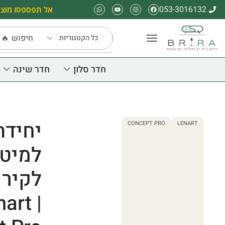
053-3016132
אל תפספסו מוצר
חיפוש
🔥 
חדר סלון
חדר שינה
יחידת
CONCEPT PRO
LENART
למיט
nart |