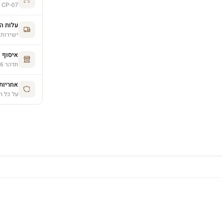
CP-07
עלות ה
ישירות 
איסוף 
תדהר 26, פרדס חנה (בתיאום מראש)
אחריות יצרן 
על כל ה