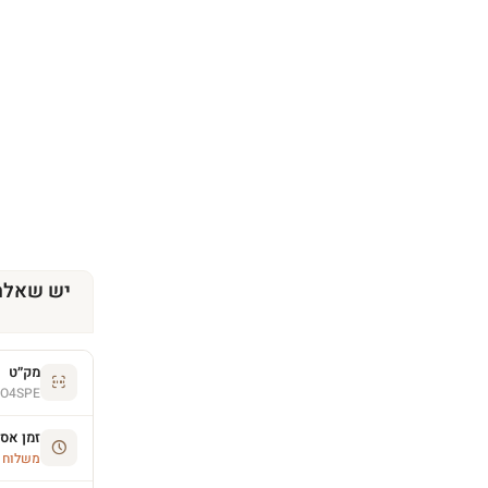
יש שאלה
מק״ט
O4SPE
זמן אס
משלוח הסחו