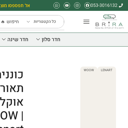
053-3016132
אל תפספסו מוצר
חיפוש
🔥 
חדר סלון
חדר שינה
כונני
WOOW
LENART
OOW |