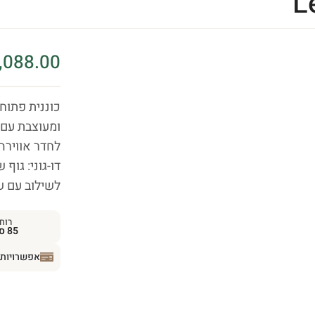
L
,088.00
כוננית פתוחה WO-04 מס
ומעוצבת עם
דו-גוני: גוף
לשילוב עם שאר
רוח
85 ס״מ
אפשרויות 