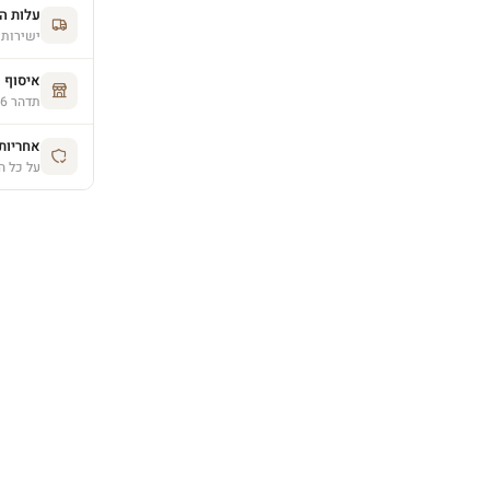
עלות ה
ישירות 
איסוף 
תדהר 26, פרדס חנה (בתיאום מראש)
אחריות יצרן 
על כל ה