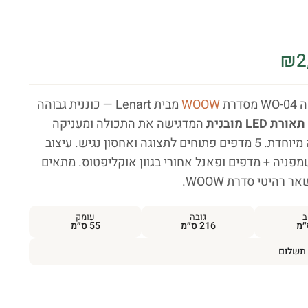
₪
2
דרת
WOOW
מבית Lenart — כוננית גבוהה
תאורת LED מובנית
המדגישה את התכולה ומעניקה
לחדר אווירה מיוחדת. 5 מדפים פתוחים לתצוגה ואחסון נגיש. עיצוב
 שמפניה + מדפים ופאנל אחורי בגוון אוקליפטוס. מתאים
 רהיטי סדרת WOOW.
ב
גובה
עומק
216 ס״מ
55 ס״מ
תשלום