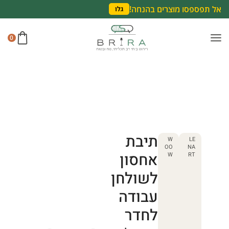
אל תפספסו מוצרים בהנחה!
גלו
0
תיבת
W
LE
OO
NA
אחסון
W
RT
לשולחן
עבודה
לחדר