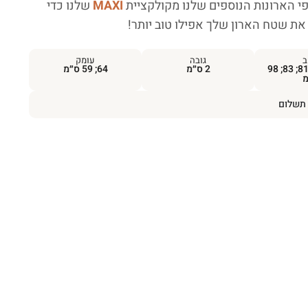
י הארונות הנוספים שלנו מקולקציית
MAXI
שלנו כדי
 את שטח הארון שלך אפילו טוב יותר!
ב
גובה
עומק
58; 73; 75; 81; 83; 98
2 ס״מ
64; 59 ס״מ
מ
תשלום