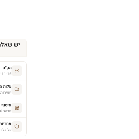
יש שאלה
מק״ט
-11-16
עלות ה
ישירות 
איסוף 
תדהר 26, פרדס חנה (בתיאום מראש)
אחריות יצרן 
על כל ה