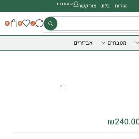
התחברות
אודות
בלוג
צור קשר
0
0
0
מטבחים
אביזרים
₪
240.0