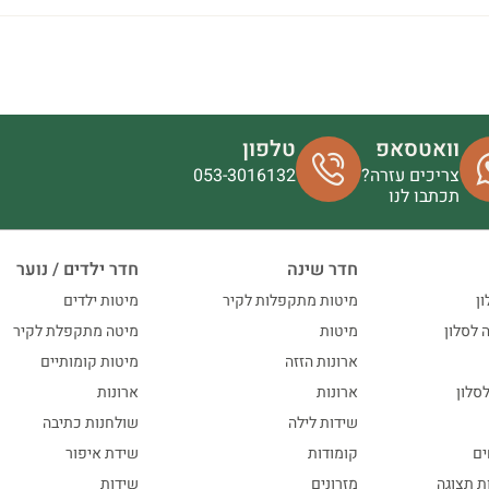
וואטסאפ
טלפון
צריכים עזרה?
053-3016132
תכתבו לנו
חדר שינה
חדר ילדים / נוער
ון
מיטות מתקפלות לקיר
מיטות ילדים
ה לסלון
מיטות
מיטה מתקפלת לקיר
ארונות הזזה
מיטות קומותיים
סלון
ארונות
ארונות
שידות לילה
שולחנות כתיבה
ים
קומודות
שידת איפור
ות תצוגה
מזרונים
שידות