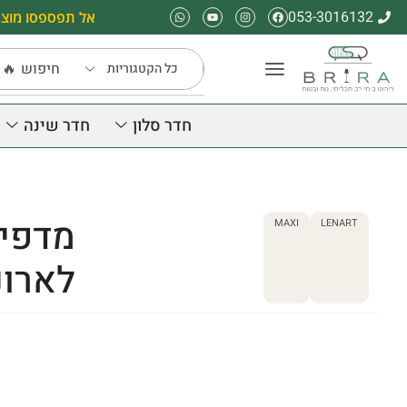
053-3016132
אל תפספסו מוצר
חיפוש
🔥 
חדר סלון
חדר שינה
מדפים
MAXI
LENART
לארונות 