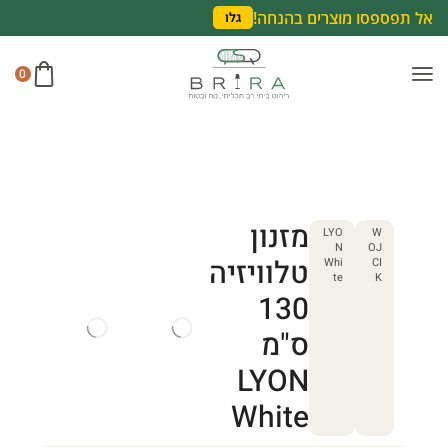
אל תפספסו מוצרים בהנחה!
גלו
0
מזנון
LYO
W
N
OJ
טלוויזיה
Whi
CI
te
K
130
ס"מ
LYON
White