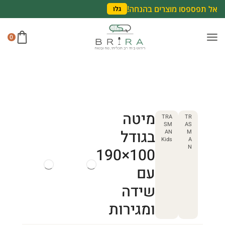
אל תפספסו מוצרים בהנחה!
גלו
0
מיטה
TRA
TR
SM
AS
בגודל
AN
M
Kids
A
N
100×190
עם
שידה
ומגירות