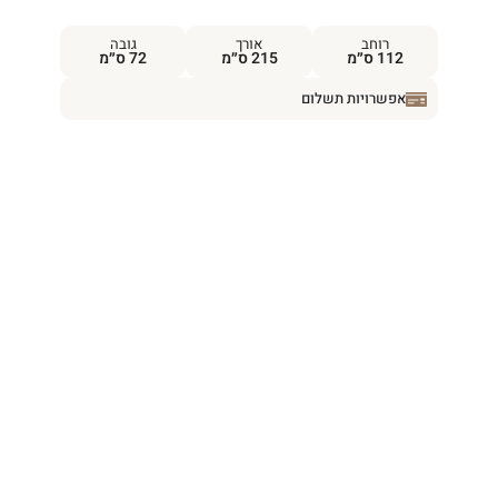
רוחב
אורך
גובה
112 ס״מ
215 ס״מ
72 ס״מ
אפשרויות תשלום