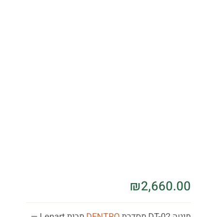
₪
2,660.00
מיטה DT-02 מסדרת
DENTRO
מבית Lenart —