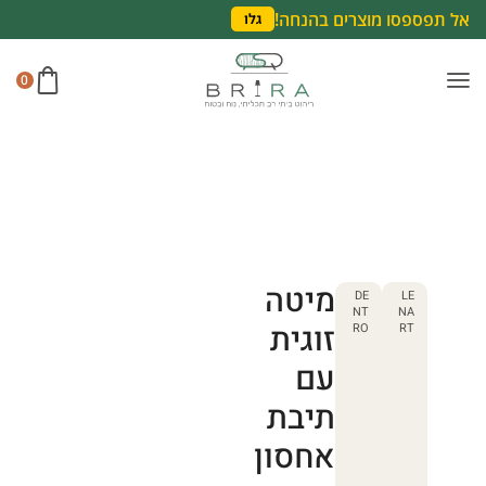
אל תפספסו מוצרים בהנחה!
גלו
0
מיטה
DE
LE
NT
NA
זוגית
RO
RT
עם
תיבת
אחסון