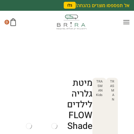
אל תפספסו מוצרים בהנחה!
גלו
0
מיטת
TRA
TR
SM
AS
גלריה
AN
M
Kids
A
N
לילדים
FLOW
Shade