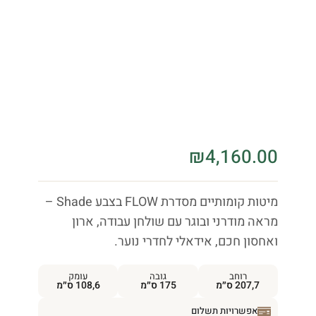
₪
4,160.00
מיטות קומותיים מסדרת FLOW בצבע Shade –
מראה מודרני ובוגר עם שולחן עבודה, ארון
ואחסון חכם, אידאלי לחדרי נוער.
רוחב
גובה
עומק
207,7 ס״מ
175 ס״מ
108,6 ס״מ
אפשרויות תשלום