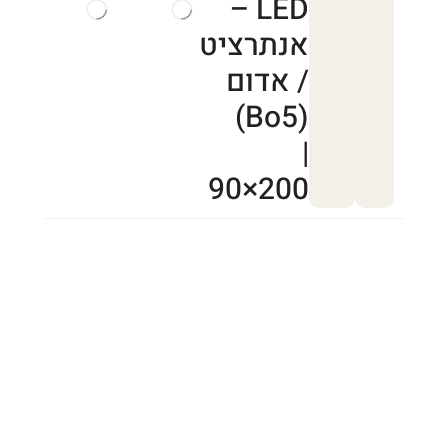
LED –
אנתרציט
/ אדום
(Bo5)
|
90×200