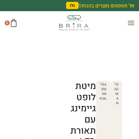
אל תפספסו מוצרים בהנחה!
גלו
0
מיטת
TRA
TR
SM
AS
לופט
AN
M
Kids
A
N
גיימינג
עם
תאורת