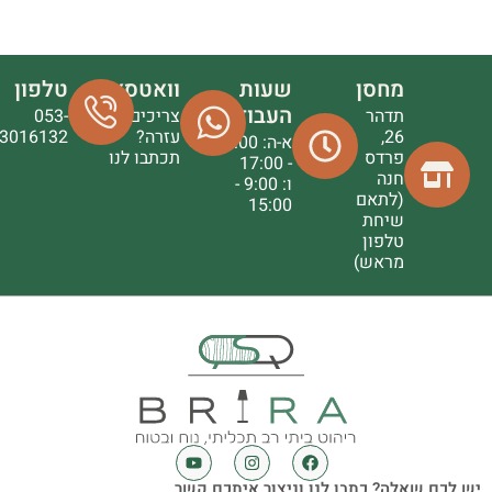
מחסן
שעות
וואטסאפ
טלפון
העבודה
תדהר
צריכים
053-
26,
עזרה?
3016132
א-ה: 9:00
פרדס
תכתבו לנו
- 17:00
חנה
ו: 9:00 -
(לתאם
15:00
שיחת
טלפון
מראש)
יש לכם שאלה? כתבו לנו וניצור איתכם קשר.