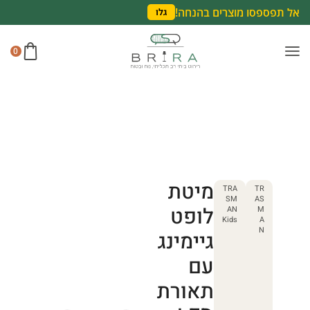
אל תפספסו מוצרים בהנחה!
גלו
0
מיטת
TRA
TR
SM
AS
לופט
AN
M
Kids
A
N
גיימינג
עם
תאורת