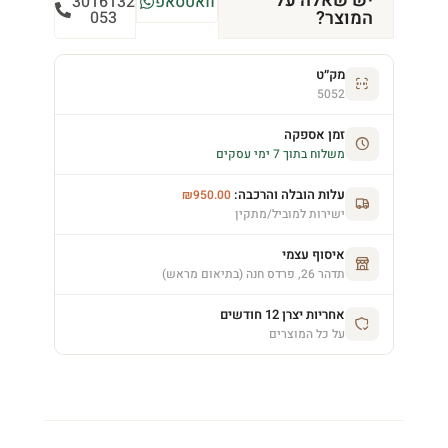
יש שאלה על
וואטסאפ
3016132
המוצר?
053
מק״ט
5052
זמן אספקה
משלוח בתוך 7 ימי עסקים
עלות הובלה והרכבה:
₪
950.00
ישירות למוביל/מתקין
איסוף עצמי
תדהר 26, פרדס חנה (בתיאום מראש)
אחריות יצרן 12 חודשים
על כל המוצרים