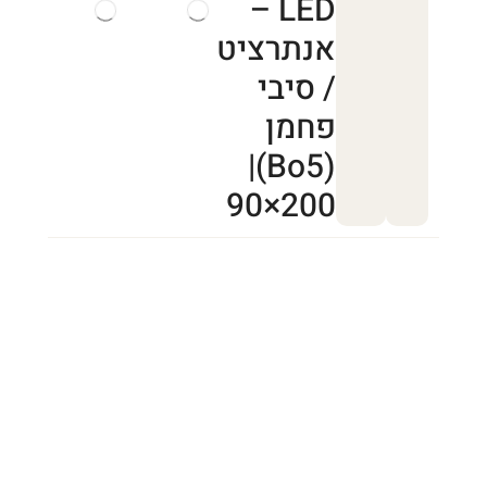
LED –
אנתרציט
/ סיבי
פחמן
(Bo5)|
90×200