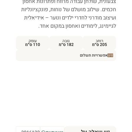
צבעונית, שולחן עבודה מרווח ופתרונות אחסון
חכמים. שילוב מושלם של נוחות, פונקציונליות
ועיצוב מודרני לחדרי ילדים ונוער – אידיאלית
לגיימינג, לימודים ואחסון במקום אחד.
רוחב
גובה
עומק
205 ס״מ
182 ס״מ
110 ס״מ
אפשרויות תשלום