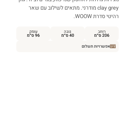
clay grey מודרני. מתאים לשילוב עם שאר
רהיטי סדרת WOOW.
רוחב
גובה
עומק
206 ס״מ
40 ס״מ
96 ס״מ
אפשרויות תשלום