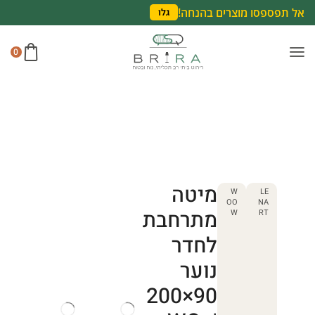
אל תפספסו מוצרים בהנחה!
גלו
0
מיטה
W
LE
OO
NA
מתרחבת
W
RT
לחדר
נוער
90×200