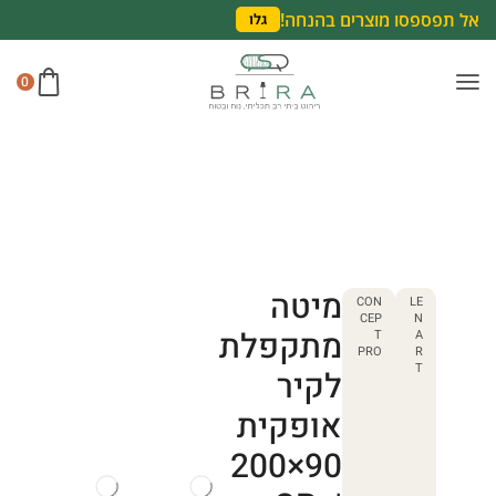
אל תפספסו מוצרים בהנחה!
גלו
0
מיטה
CON
LE
CEP
N
מתקפלת
T
A
PRO
R
T
לקיר
אופקית
90×200