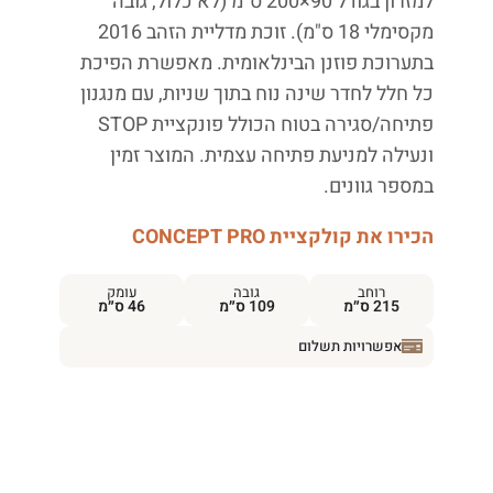
למזרון בגודל 90×200 ס"מ (לא כלול, גובה
מקסימלי 18 ס"מ). זוכת מדליית הזהב 2016
בתערוכת פוזנן הבינלאומית. מאפשרת הפיכת
כל חלל לחדר שינה נוח בתוך שניות, עם מנגנון
פתיחה/סגירה בטוח הכולל פונקציית STOP
ונעילה למניעת פתיחה עצמית. המוצר זמין
במספר גוונים.
הכירו את קולקציית CONCEPT PRO
רוחב
גובה
עומק
215 ס״מ
109 ס״מ
46 ס״מ
אפשרויות תשלום