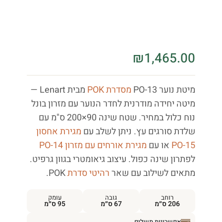
₪
1,465.00
מיטת נוער PO-13
מסדרת POK
מבית Lenart —
מיטה יחידה מודרנית לחדר הנוער עם מזרון בונל
נוח כלול במחיר. שטח שינה 90×200 ס"מ עם
שלדת סורגים עץ. ניתן לשלב עם
מגירת אחסון
PO-15
או עם
מגירת אורחים עם מזרון PO-14
לפתרון שינה כפול. עיצוב גיאומטרי בגוון גרפיט.
מתאים לשילוב עם שאר
רהיטי סדרת
POK.
רוחב
גובה
עומק
206 ס״מ
67 ס״מ
95 ס״מ
אפשרויות תשלום