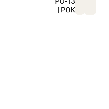
PO-13
| POK