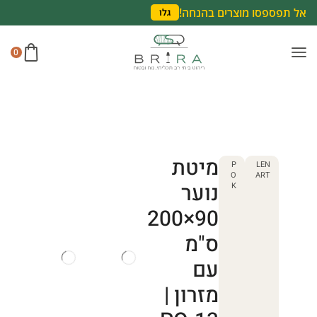
אל תפספסו מוצרים בהנחה!
גלו
0
מיטת
P
LEN
O
ART
נוער
K
90×200
ס"מ
עם
מזרון |