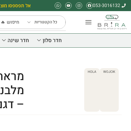
053-3016132
אל תפספסו מוצר
חיפוש
🔥 
חדר סלון
חדר שינה
מראת 
HOLA
WOJCIK
מלבני
– דגם LA