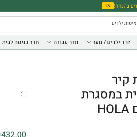
ים בהנחה!
גלו
מיטות ילדים
חדר ילדים / נוער
חדר עבודה
חדר כניסה לבית
קיר
ת במסגרת
HO
₪
432.00