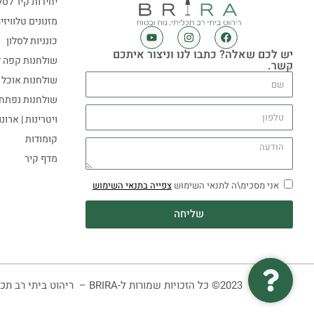
יחידות קיר לסל
מזנונים טלוויזי
כונניות לסלון
יש לכם שאלה? כתבו לנו וניצור איתכם
שולחנות קפה ל
קשר.
שולחנות אוכל
שולחנות נפתח
ויטרינות | ארונ
קומודות
מדף קיר
אני מסכימ\ה לתנאי השימוש
צפייה בתנאי השימוש
שליחה
2023© כל הזכויות שמורות ל-BRIRA – ריהוט ביתי רב תכליתי, נוח ובטוח