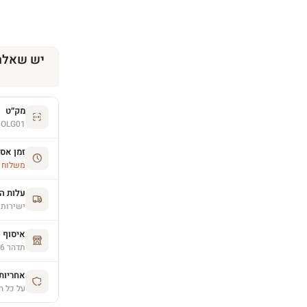
יש שאלה
מק״ט
OLG01
זמן אס
משלוח הסחו
עלות ה
ישירות 
איסוף 
תדהר 26, פרדס חנה (בתיאום מראש)
אחריות יצרן 
על כל ה