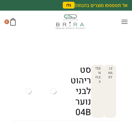
אל תפספסו מוצרים בהנחה!
גלו
0
סט
TEE
LE
N
NA
ריהוט
FLE
RT
X
לבני
נוער
04B