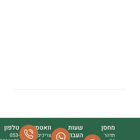
מחסן
שעות
וואטסאפ
טלפון
העבודה
תדהר
צריכים
053-