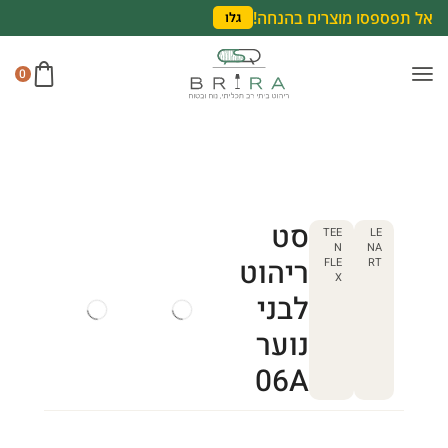
אל תפספסו מוצרים בהנחה!
גלו
0
סט
TEE
LE
N
NA
ריהוט
FLE
RT
X
לבני
נוער
06A