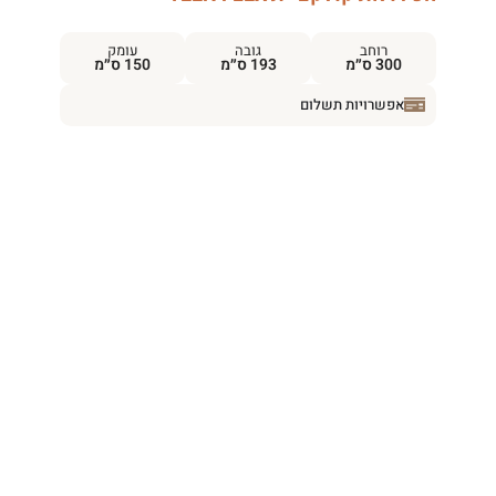
רוחב
גובה
עומק
300 ס״מ
193 ס״מ
150 ס״מ
אפשרויות תשלום