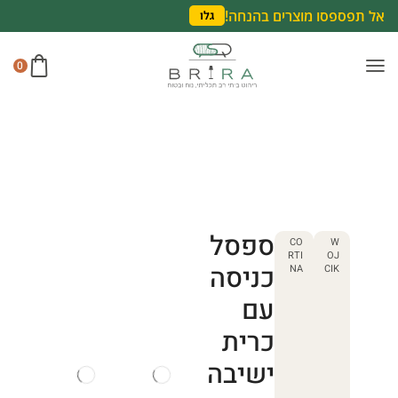
אל תפספסו מוצרים בהנחה!
גלו
0
ספסל
CO
W
RTI
OJ
כניסה
NA
CIK
עם
כרית
ישיבה