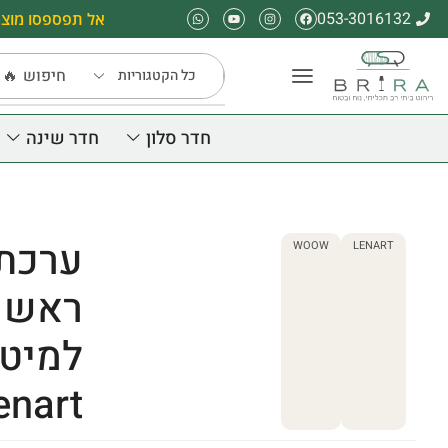
053-3016132
אל תפספסו מוצר
חיפוש
🔥 
חדר סלון
חדר שינה
WOOW
LENART
ראש 
nart