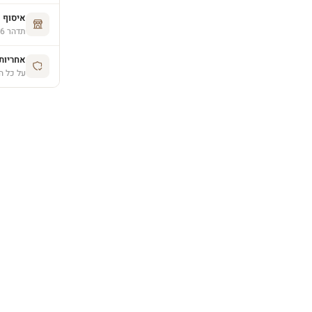
איסוף 
תדהר 26, פרדס חנה (בתיאום מראש)
אחריות יצרן 
על כל ה