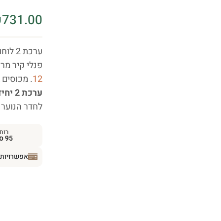
₪
731.00
ערכת 2 לוחות ראש מרופדים WO-14 מסדרת
פנלי קיר מר
12
. מכוסים בבד שניל Gemma 13 ע
ערכת 2 יחידות
לחדר הנוער 
רוח
95 ס״מ
אפשרויות 