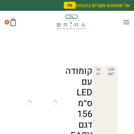
אל תפספסו מוצרים בהנחה!
גלו
0
קומודה
EA
LEN
SY
ART
עם
LED
ס״מ
156
דגם