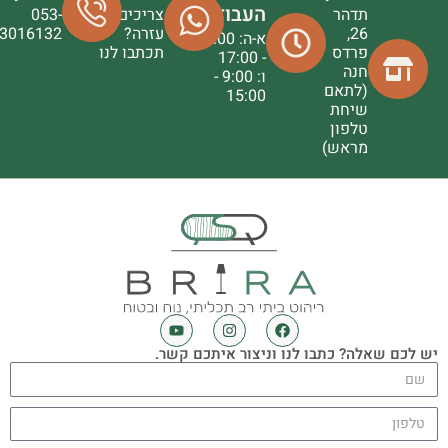
העבודה
תדהר
צריכים
053-
26,
עזרה?
3016132
א-ה: 9:00
פרדס
תכתבו לנו
- 17:00
חנה
ו: 9:00 -
(לתאם
15:00
שיחת
טלפון
מראש)
יש לכם שאלה? כתבו לנו וניצור איתכם קשר.