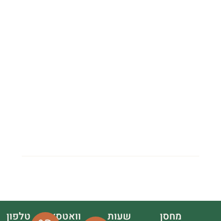
מחסן
שעות
וואטסאפ
טלפון