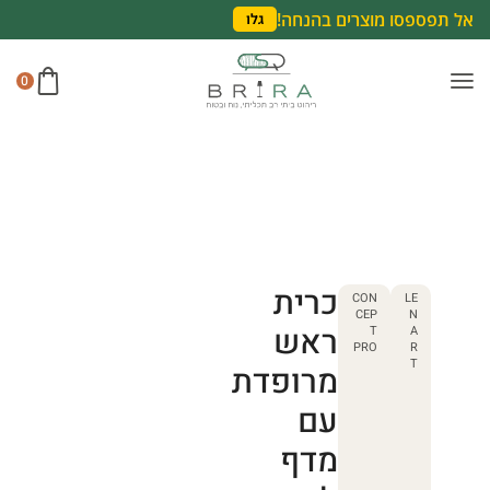
אל תפספסו מוצרים בהנחה!
גלו
0
כרית
CON
LE
CEP
N
ראש
T
A
PRO
R
T
מרופדת
עם
מדף