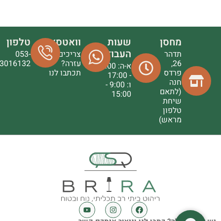
מחסן
שעות
וואטסאפ
טלפון
העבודה
תדהר
צריכים
053-
26,
עזרה?
3016132
א-ה: 9:00
פרדס
תכתבו לנו
- 17:00
חנה
ו: 9:00 -
(לתאם
15:00
שיחת
טלפון
מראש)