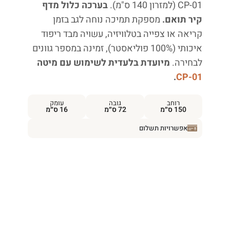
CP-01
(למזרון 140
ס"מ).
בערכה כלול מדף
קיר תואם.
מספקת
תמיכה נוחה
לגב בזמן
קריאה או
צפייה
בטלוויזיה, עשויה
מבד ריפוד
איכותי (100%
פוליאסטר), זמינה
במספר גוונים
לבחירה.
מיועדת בלעדית לשימוש עם מיטה
.
CP-01
רוחב
גובה
עומק
150 ס״מ
72 ס״מ
16 ס״מ
אפשרויות תשלום