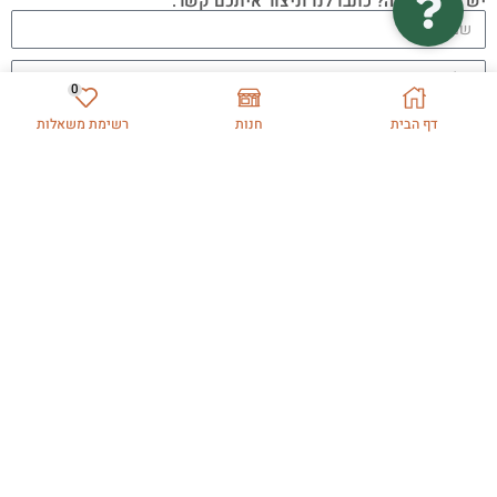
יש לכם שאלה? כתבו לנו וניצור איתכם קשר.
0
דף הבית
חנות
רשימת משאלות
אני מסכימ\ה לתנאי השימוש
צפייה בתנאי השימוש
שליחה
תמיכה
תקנון אתר
מדיניות משלוחים החלפות והחזרות
מדיניות פרטיות
הצהרת נגישות
טופס תלונה