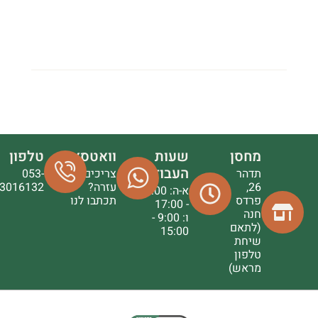
מחסן
שעות
וואטסאפ
טלפון
העבודה
תדהר
צריכים
053-
26,
עזרה?
3016132
א-ה: 9:00
פרדס
תכתבו לנו
- 17:00
חנה
ו: 9:00 -
(לתאם
15:00
שיחת
טלפון
מראש)