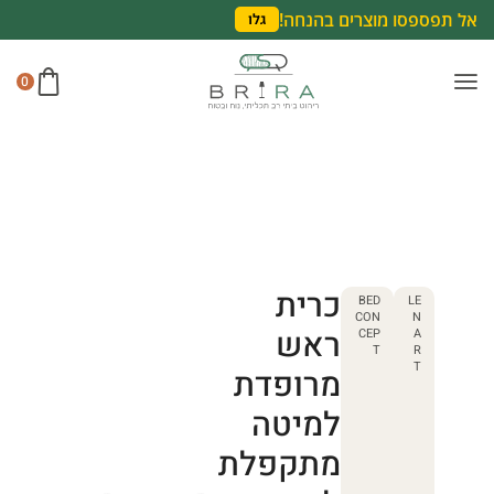
אל תפספסו מוצרים בהנחה!
גלו
0
כרית
BED
LE
CON
N
ראש
CEP
A
T
R
T
מרופדת
למיטה
מתקפלת